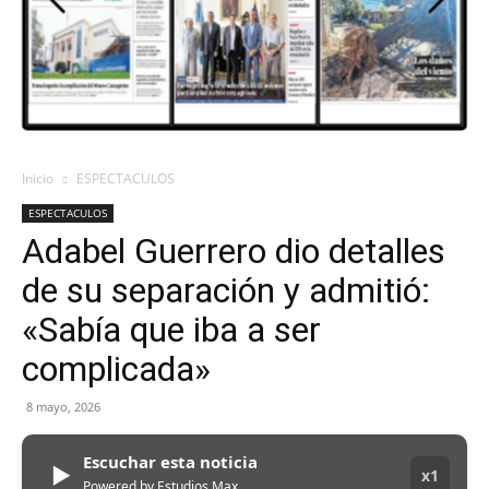
Inicio
ESPECTACULOS
ESPECTACULOS
Adabel Guerrero dio detalles
de su separación y admitió:
«Sabía que iba a ser
complicada»
8 mayo, 2026
Escuchar esta noticia
▶
x1
Powered by Estudios Max