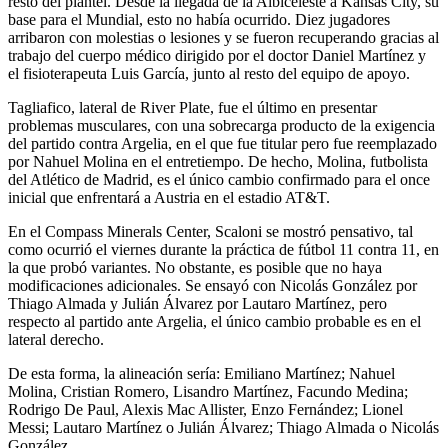
resto del plantel. Desde la llegada de la Albiceleste a Kansas City, su
base para el Mundial, esto no había ocurrido. Diez jugadores
arribaron con molestias o lesiones y se fueron recuperando gracias al
trabajo del cuerpo médico dirigido por el doctor Daniel Martínez y
el fisioterapeuta Luis García, junto al resto del equipo de apoyo.
Tagliafico, lateral de River Plate, fue el último en presentar
problemas musculares, con una sobrecarga producto de la exigencia
del partido contra Argelia, en el que fue titular pero fue reemplazado
por Nahuel Molina en el entretiempo. De hecho, Molina, futbolista
del Atlético de Madrid, es el único cambio confirmado para el once
inicial que enfrentará a Austria en el estadio AT&T.
En el Compass Minerals Center, Scaloni se mostró pensativo, tal
como ocurrió el viernes durante la práctica de fútbol 11 contra 11, en
la que probó variantes. No obstante, es posible que no haya
modificaciones adicionales. Se ensayó con Nicolás González por
Thiago Almada y Julián Álvarez por Lautaro Martínez, pero
respecto al partido ante Argelia, el único cambio probable es en el
lateral derecho.
De esta forma, la alineación sería: Emiliano Martínez; Nahuel
Molina, Cristian Romero, Lisandro Martínez, Facundo Medina;
Rodrigo De Paul, Alexis Mac Allister, Enzo Fernández; Lionel
Messi; Lautaro Martínez o Julián Álvarez; Thiago Almada o Nicolás
González.