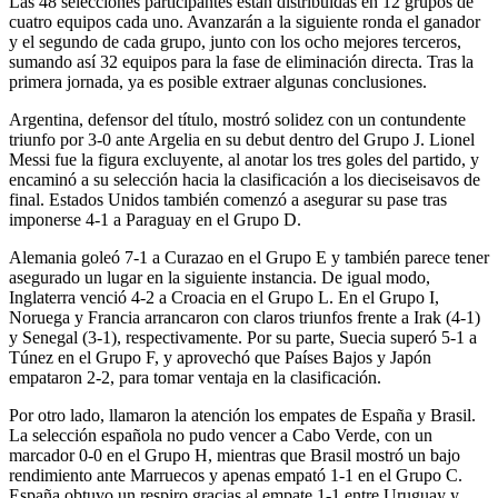
Las 48 selecciones participantes están distribuidas en 12 grupos de
cuatro equipos cada uno. Avanzarán a la siguiente ronda el ganador
y el segundo de cada grupo, junto con los ocho mejores terceros,
sumando así 32 equipos para la fase de eliminación directa. Tras la
primera jornada, ya es posible extraer algunas conclusiones.
Argentina, defensor del título, mostró solidez con un contundente
triunfo por 3-0 ante Argelia en su debut dentro del Grupo J. Lionel
Messi fue la figura excluyente, al anotar los tres goles del partido, y
encaminó a su selección hacia la clasificación a los dieciseisavos de
final. Estados Unidos también comenzó a asegurar su pase tras
imponerse 4-1 a Paraguay en el Grupo D.
Alemania goleó 7-1 a Curazao en el Grupo E y también parece tener
asegurado un lugar en la siguiente instancia. De igual modo,
Inglaterra venció 4-2 a Croacia en el Grupo L. En el Grupo I,
Noruega y Francia arrancaron con claros triunfos frente a Irak (4-1)
y Senegal (3-1), respectivamente. Por su parte, Suecia superó 5-1 a
Túnez en el Grupo F, y aprovechó que Países Bajos y Japón
empataron 2-2, para tomar ventaja en la clasificación.
Por otro lado, llamaron la atención los empates de España y Brasil.
La selección española no pudo vencer a Cabo Verde, con un
marcador 0-0 en el Grupo H, mientras que Brasil mostró un bajo
rendimiento ante Marruecos y apenas empató 1-1 en el Grupo C.
España obtuvo un respiro gracias al empate 1-1 entre Uruguay y