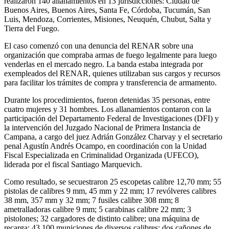
realizaron 140 allanamientos en 13 jurisdicciones: Ciudad de
Buenos Aires, Buenos Aires, Santa Fe, Córdoba, Tucumán, San
Luis, Mendoza, Corrientes, Misiones, Neuquén, Chubut, Salta y
Tierra del Fuego.
El caso comenzó con una denuncia del RENAR sobre una
organización que compraba armas de fuego legalmente para luego
venderlas en el mercado negro. La banda estaba integrada por
exempleados del RENAR, quienes utilizaban sus cargos y recursos
para facilitar los trámites de compra y transferencia de armamento.
Durante los procedimientos, fueron detenidas 35 personas, entre
cuatro mujeres y 31 hombres. Los allanamientos contaron con la
participación del Departamento Federal de Investigaciones (DFI) y
la intervención del Juzgado Nacional de Primera Instancia de
Campana, a cargo del juez Adrián González Charvay y el secretario
penal Agustín Andrés Ocampo, en coordinación con la Unidad
Fiscal Especializada en Criminalidad Organizada (UFECO),
liderada por el fiscal Santiago Marquevich.
Como resultado, se secuestraron 25 escopetas calibre 12,70 mm; 55
pistolas de calibres 9 mm, 45 mm y 22 mm; 17 revólveres calibres
38 mm, 357 mm y 32 mm; 7 fusiles calibre 308 mm; 8
ametralladoras calibre 9 mm; 5 carabinas calibre 22 mm; 3
pistolones; 32 cargadores de distinto calibre; una máquina de
recarga; 43.100 municiones de diversos calibres; dos cañones de