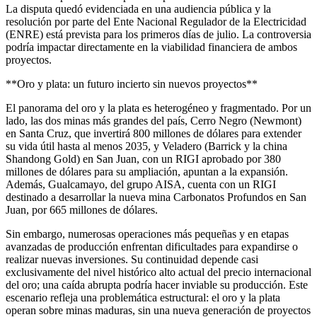
La disputa quedó evidenciada en una audiencia pública y la
resolución por parte del Ente Nacional Regulador de la Electricidad
(ENRE) está prevista para los primeros días de julio. La controversia
podría impactar directamente en la viabilidad financiera de ambos
proyectos.
**Oro y plata: un futuro incierto sin nuevos proyectos**
El panorama del oro y la plata es heterogéneo y fragmentado. Por un
lado, las dos minas más grandes del país, Cerro Negro (Newmont)
en Santa Cruz, que invertirá 800 millones de dólares para extender
su vida útil hasta al menos 2035, y Veladero (Barrick y la china
Shandong Gold) en San Juan, con un RIGI aprobado por 380
millones de dólares para su ampliación, apuntan a la expansión.
Además, Gualcamayo, del grupo AISA, cuenta con un RIGI
destinado a desarrollar la nueva mina Carbonatos Profundos en San
Juan, por 665 millones de dólares.
Sin embargo, numerosas operaciones más pequeñas y en etapas
avanzadas de producción enfrentan dificultades para expandirse o
realizar nuevas inversiones. Su continuidad depende casi
exclusivamente del nivel histórico alto actual del precio internacional
del oro; una caída abrupta podría hacer inviable su producción. Este
escenario refleja una problemática estructural: el oro y la plata
operan sobre minas maduras, sin una nueva generación de proyectos