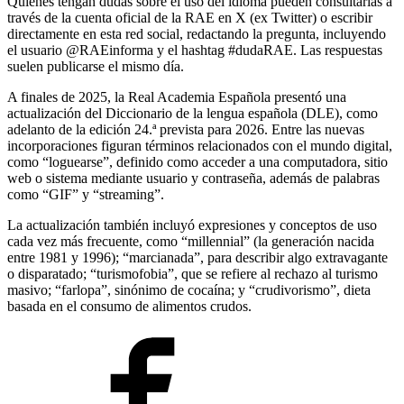
Quienes tengan dudas sobre el uso del idioma pueden consultarlas a
través de la cuenta oficial de la RAE en X (ex Twitter) o escribir
directamente en esta red social, redactando la pregunta, incluyendo
el usuario @RAEinforma y el hashtag #dudaRAE. Las respuestas
suelen publicarse el mismo día.
A finales de 2025, la Real Academia Española presentó una
actualización del Diccionario de la lengua española (DLE), como
adelanto de la edición 24.ª prevista para 2026. Entre las nuevas
incorporaciones figuran términos relacionados con el mundo digital,
como “loguearse”, definido como acceder a una computadora, sitio
web o sistema mediante usuario y contraseña, además de palabras
como “GIF” y “streaming”.
La actualización también incluyó expresiones y conceptos de uso
cada vez más frecuente, como “millennial” (la generación nacida
entre 1981 y 1996); “marcianada”, para describir algo extravagante
o disparatado; “turismofobia”, que se refiere al rechazo al turismo
masivo; “farlopa”, sinónimo de cocaína; y “crudivorismo”, dieta
basada en el consumo de alimentos crudos.