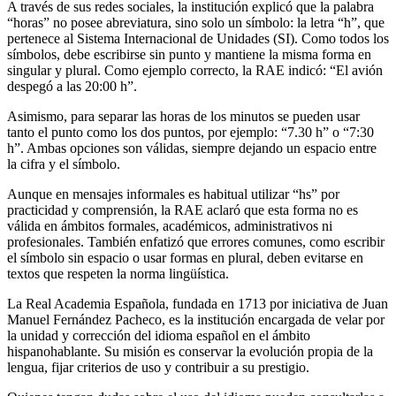
A través de sus redes sociales, la institución explicó que la palabra
“horas” no posee abreviatura, sino solo un símbolo: la letra “h”, que
pertenece al Sistema Internacional de Unidades (SI). Como todos los
símbolos, debe escribirse sin punto y mantiene la misma forma en
singular y plural. Como ejemplo correcto, la RAE indicó: “El avión
despegó a las 20:00 h”.
Asimismo, para separar las horas de los minutos se pueden usar
tanto el punto como los dos puntos, por ejemplo: “7.30 h” o “7:30
h”. Ambas opciones son válidas, siempre dejando un espacio entre
la cifra y el símbolo.
Aunque en mensajes informales es habitual utilizar “hs” por
practicidad y comprensión, la RAE aclaró que esta forma no es
válida en ámbitos formales, académicos, administrativos ni
profesionales. También enfatizó que errores comunes, como escribir
el símbolo sin espacio o usar formas en plural, deben evitarse en
textos que respeten la norma lingüística.
La Real Academia Española, fundada en 1713 por iniciativa de Juan
Manuel Fernández Pacheco, es la institución encargada de velar por
la unidad y corrección del idioma español en el ámbito
hispanohablante. Su misión es conservar la evolución propia de la
lengua, fijar criterios de uso y contribuir a su prestigio.