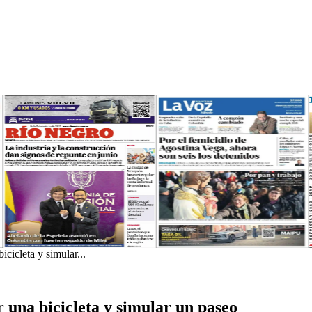
cicleta y simular...
 una bicicleta y simular un paseo