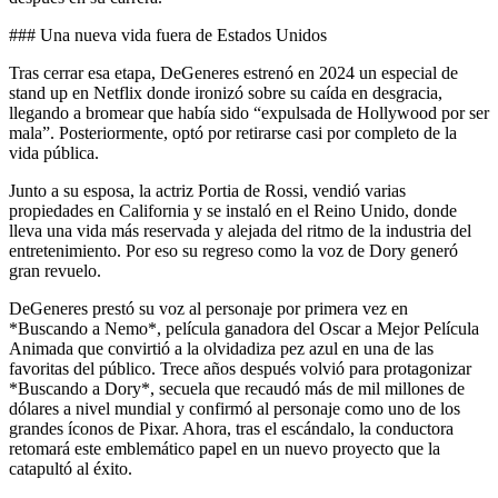
### Una nueva vida fuera de Estados Unidos
Tras cerrar esa etapa, DeGeneres estrenó en 2024 un especial de
stand up en Netflix donde ironizó sobre su caída en desgracia,
llegando a bromear que había sido “expulsada de Hollywood por ser
mala”. Posteriormente, optó por retirarse casi por completo de la
vida pública.
Junto a su esposa, la actriz Portia de Rossi, vendió varias
propiedades en California y se instaló en el Reino Unido, donde
lleva una vida más reservada y alejada del ritmo de la industria del
entretenimiento. Por eso su regreso como la voz de Dory generó
gran revuelo.
DeGeneres prestó su voz al personaje por primera vez en
*Buscando a Nemo*, película ganadora del Oscar a Mejor Película
Animada que convirtió a la olvidadiza pez azul en una de las
favoritas del público. Trece años después volvió para protagonizar
*Buscando a Dory*, secuela que recaudó más de mil millones de
dólares a nivel mundial y confirmó al personaje como uno de los
grandes íconos de Pixar. Ahora, tras el escándalo, la conductora
retomará este emblemático papel en un nuevo proyecto que la
catapultó al éxito.