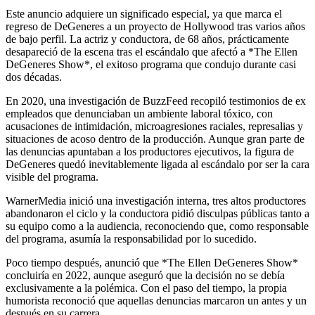
Este anuncio adquiere un significado especial, ya que marca el
regreso de DeGeneres a un proyecto de Hollywood tras varios años
de bajo perfil. La actriz y conductora, de 68 años, prácticamente
desapareció de la escena tras el escándalo que afectó a *The Ellen
DeGeneres Show*, el exitoso programa que condujo durante casi
dos décadas.
En 2020, una investigación de BuzzFeed recopiló testimonios de ex
empleados que denunciaban un ambiente laboral tóxico, con
acusaciones de intimidación, microagresiones raciales, represalias y
situaciones de acoso dentro de la producción. Aunque gran parte de
las denuncias apuntaban a los productores ejecutivos, la figura de
DeGeneres quedó inevitablemente ligada al escándalo por ser la cara
visible del programa.
WarnerMedia inició una investigación interna, tres altos productores
abandonaron el ciclo y la conductora pidió disculpas públicas tanto a
su equipo como a la audiencia, reconociendo que, como responsable
del programa, asumía la responsabilidad por lo sucedido.
Poco tiempo después, anunció que *The Ellen DeGeneres Show*
concluiría en 2022, aunque aseguró que la decisión no se debía
exclusivamente a la polémica. Con el paso del tiempo, la propia
humorista reconoció que aquellas denuncias marcaron un antes y un
después en su carrera.