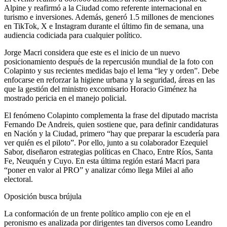
Alpine y reafirmó a la Ciudad como referente internacional en
turismo e inversiones. Además, generó 1.5 millones de menciones
en TikTok, X e Instagram durante el último fin de semana, una
audiencia codiciada para cualquier político.
Jorge Macri considera que este es el inicio de un nuevo
posicionamiento después de la repercusión mundial de la foto con
Colapinto y sus recientes medidas bajo el lema “ley y orden”. Debe
enfocarse en reforzar la higiene urbana y la seguridad, áreas en las
que la gestión del ministro excomisario Horacio Giménez ha
mostrado pericia en el manejo policial.
El fenómeno Colapinto complementa la frase del diputado macrista
Fernando De Andreis, quien sostiene que, para definir candidaturas
en Nación y la Ciudad, primero “hay que preparar la escudería para
ver quién es el piloto”. Por ello, junto a su colaborador Ezequiel
Sabor, diseñaron estrategias políticas en Chaco, Entre Ríos, Santa
Fe, Neuquén y Cuyo. En esta última región estará Macri para
“poner en valor al PRO” y analizar cómo llega Milei al año
electoral.
Oposición busca brújula
La conformación de un frente político amplio con eje en el
peronismo es analizada por dirigentes tan diversos como Leandro