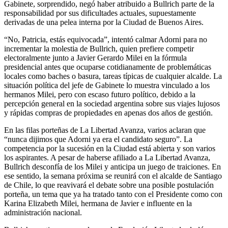
Gabinete, sorprendido, negó haber atribuido a Bullrich parte de la
responsabilidad por sus dificultades actuales, supuestamente
derivadas de una pelea interna por la Ciudad de Buenos Aires.
“No, Patricia, estás equivocada”, intentó calmar Adorni para no
incrementar la molestia de Bullrich, quien prefiere competir
electoralmente junto a Javier Gerardo Milei en la fórmula
presidencial antes que ocuparse cotidianamente de problemáticas
locales como baches o basura, tareas típicas de cualquier alcalde. La
situación política del jefe de Gabinete lo muestra vinculado a los
hermanos Milei, pero con escaso futuro político, debido a la
percepción general en la sociedad argentina sobre sus viajes lujosos
y rápidas compras de propiedades en apenas dos años de gestión.
En las filas porteñas de La Libertad Avanza, varios aclaran que
“nunca dijimos que Adorni ya era el candidato seguro”. La
competencia por la sucesión en la Ciudad está abierta y son varios
los aspirantes. A pesar de haberse afiliado a La Libertad Avanza,
Bullrich desconfía de los Milei y anticipa un juego de traiciones. En
ese sentido, la semana próxima se reunirá con el alcalde de Santiago
de Chile, lo que reavivará el debate sobre una posible postulación
porteña, un tema que ya ha tratado tanto con el Presidente como con
Karina Elizabeth Milei, hermana de Javier e influente en la
administración nacional.