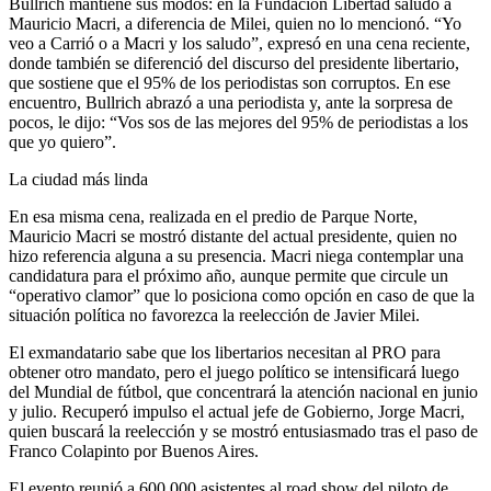
Bullrich mantiene sus modos: en la Fundación Libertad saludó a
Mauricio Macri, a diferencia de Milei, quien no lo mencionó. “Yo
veo a Carrió o a Macri y los saludo”, expresó en una cena reciente,
donde también se diferenció del discurso del presidente libertario,
que sostiene que el 95% de los periodistas son corruptos. En ese
encuentro, Bullrich abrazó a una periodista y, ante la sorpresa de
pocos, le dijo: “Vos sos de las mejores del 95% de periodistas a los
que yo quiero”.
La ciudad más linda
En esa misma cena, realizada en el predio de Parque Norte,
Mauricio Macri se mostró distante del actual presidente, quien no
hizo referencia alguna a su presencia. Macri niega contemplar una
candidatura para el próximo año, aunque permite que circule un
“operativo clamor” que lo posiciona como opción en caso de que la
situación política no favorezca la reelección de Javier Milei.
El exmandatario sabe que los libertarios necesitan al PRO para
obtener otro mandato, pero el juego político se intensificará luego
del Mundial de fútbol, que concentrará la atención nacional en junio
y julio. Recuperó impulso el actual jefe de Gobierno, Jorge Macri,
quien buscará la reelección y se mostró entusiasmado tras el paso de
Franco Colapinto por Buenos Aires.
El evento reunió a 600.000 asistentes al road show del piloto de