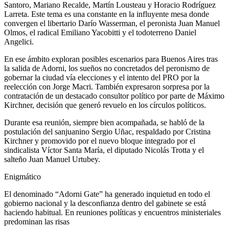
Santoro, Mariano Recalde, Martín Lousteau y Horacio Rodríguez
Larreta. Este tema es una constante en la influyente mesa donde
convergen el libertario Darío Wasserman, el peronista Juan Manuel
Olmos, el radical Emiliano Yacobitti y el todoterreno Daniel
Angelici.
En ese ámbito exploran posibles escenarios para Buenos Aires tras
la salida de Adorni, los sueños no concretados del peronismo de
gobernar la ciudad vía elecciones y el intento del PRO por la
reelección con Jorge Macri. También expresaron sorpresa por la
contratación de un destacado consultor político por parte de Máximo
Kirchner, decisión que generó revuelo en los círculos políticos.
Durante esa reunión, siempre bien acompañada, se habló de la
postulación del sanjuanino Sergio Uñac, respaldado por Cristina
Kirchner y promovido por el nuevo bloque integrado por el
sindicalista Víctor Santa María, el diputado Nicolás Trotta y el
salteño Juan Manuel Urtubey.
Enigmático
El denominado “Adorni Gate” ha generado inquietud en todo el
gobierno nacional y la desconfianza dentro del gabinete se está
haciendo habitual. En reuniones políticas y encuentros ministeriales
predominan las risas