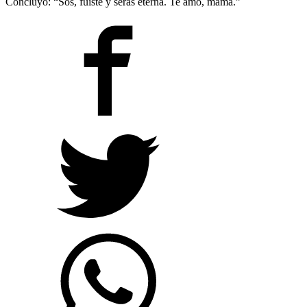
Concluyó: “Sos, fuiste y serás eterna. Te amo, mamá.”