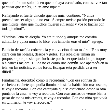
que no hubo un solo día en que no haya escuchado, con esa voz tan
peculiar que tenías, un ‘te amo hijo’.”
Reflejando el fuerte vínculo que los unía, continuó: “Nunca
pretendiste ser algo que no eras. Siempre tuviste pasión por todo lo
que hiciste, algo que muchos mueren sin sentir y vos lo hacías con
toda plenitud”.
“Estabas llena de alegría. Yo era tu todo y aunque me costaba
admitirlo y quizá nunca lo hice, vos también eras el mío”, agregó.
Benicio destacó la coherencia y convicción de su madre: “Eras muy
clara con tus ideales, deseos y goles. Tus rebeldías tenían un
propósito porque siempre luchaste por hacer que todo lo que toques
o alcances mejore. Tu ida no es como una común. Me aparecés en la
tele, en las noticias, en los foros. Escapar esta pérdida va a ser
difícil.”
Finalmente, describió cómo la recordará: “Con esa sonrisa de
cachete a cachete que podía iluminar hasta la habitación más oscura,
te voy a recordar. Con esa carcajada que se escuchaba desde la otra
punta de la casa, te voy a recordar. Con esas ansias de verme bien a
pesar de todos mis errores, te voy a recordar. Con esa niña que vivía
en tu interior, te voy a recordar.”