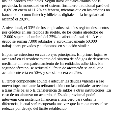
los indicadores crediticios. Según datos oficiales citados por la
provincia, la morosidad en el sistema financiero tradicional pasó del
10,6% en enero al 11,2% en febrero, mientras que en los créditos no
bancarios —como fintech y billeteras digitales— la irregularidad
alcanzó el 29,9%.
A nivel local, el 33% de los empleados estatales registra descuentos
por créditos en sus recibos de sueldo, de los cuales alrededor de
12.000 superan el umbral del 25% de afectación salarial. A este
grupo se suman 7.000 jubilados y aproximadamente 60.000
trabajadores privados y autónomos en situación similar.
El plan se estructura en cuatro ejes principales. En primer lugar, se
avanzará en el reordenamiento del sistema de códigos de descuento
mediante un reempadronamiento de las entidades adheridas. En
segundo término, se reducirá el límite de afectación salarial, que
actualmente está en 50%, y se establecerá en 25%.
El tercer componente apunta a adecuar las deudas vigentes a ese
nuevo tope, mediante la refinanciación con las entidades acreedoras
a tasas más bajas o la transferencia de saldos a otras instituciones. En
caso de no alcanzar un acuerdo, el Estado provincial podrá
intervenir con asistencia financiera a tasa cero para cubrir la
diferencia, la cual será recuperada una vez que la cuota mensual se
reduzca por debajo del límite establecido.