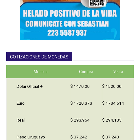
COTIZACIONES DE MONEDAS
Moneda
Compra
Venta
Dólar Oficial +
$ 1470,00
$ 1520,00
Euro
$ 1720,373
$ 1734,514
Real
$ 293,964
$ 294,135
Peso Uruguayo
$ 37,242
$ 37,243