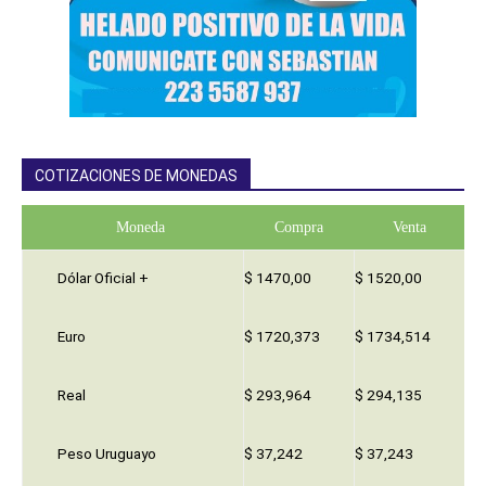
COTIZACIONES DE MONEDAS
Moneda
Compra
Venta
Dólar Oficial +
$ 1470,00
$ 1520,00
Euro
$ 1720,373
$ 1734,514
Real
$ 293,964
$ 294,135
Peso Uruguayo
$ 37,242
$ 37,243