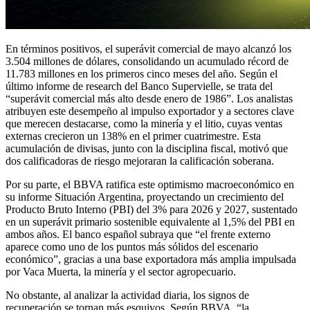
En términos positivos, el superávit comercial de mayo alcanzó los
3.504 millones de dólares, consolidando un acumulado récord de
11.783 millones en los primeros cinco meses del año. Según el
último informe de research del Banco Supervielle, se trata del
“superávit comercial más alto desde enero de 1986”. Los analistas
atribuyen este desempeño al impulso exportador y a sectores clave
que merecen destacarse, como la minería y el litio, cuyas ventas
externas crecieron un 138% en el primer cuatrimestre. Esta
acumulación de divisas, junto con la disciplina fiscal, motivó que
dos calificadoras de riesgo mejoraran la calificación soberana.
Por su parte, el BBVA ratifica este optimismo macroeconómico en
su informe Situación Argentina, proyectando un crecimiento del
Producto Bruto Interno (PBI) del 3% para 2026 y 2027, sustentado
en un superávit primario sostenible equivalente al 1,5% del PBI en
ambos años. El banco español subraya que “el frente externo
aparece como uno de los puntos más sólidos del escenario
económico”, gracias a una base exportadora más amplia impulsada
por Vaca Muerta, la minería y el sector agropecuario.
No obstante, al analizar la actividad diaria, los signos de
recuperación se tornan más esquivos. Según BBVA, “la