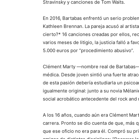
Stravinsky y canciones de Tom Waits.
En 2016, Bartabas enfrentó un serio proble
Kathleen Brennan. La pareja acusó al artist
cierto?* 16 canciones creadas por ellos, r
varios meses de litigio, la justicia falló a 
5.000 euros por “procedimiento abusivo”.
Clément Marty —nombre real de Bartabas— n
médica. Desde joven sintió una fuerte atrac
de esta pasión debería estudiarla un psicoa
igualmente original: junto a su novia Mélan
social acrobático antecedente del rock and r
A los 16 años, cuando aún era Clément Mart
carrera. Pronto se dio cuenta de que, más qu
que ese oficio no era para él. Compró su pr