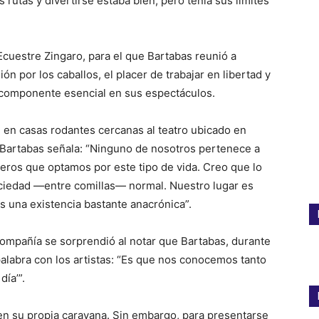
s rutas y divertirse estaba bien, pero tenía sus límites
Ecuestre Zingaro, para el que Bartabas reunió a
 por los caballos, el placer de trabajar en libertad y
 componente esencial en sus espectáculos.
 en casas rodantes cercanas al teatro ubicado en
s. Bartabas señala: “Ninguno de nosotros pertenece a
jeros que optamos por este tipo de vida. Creo que lo
ociedad —entre comillas— normal. Nuestro lugar es
s una existencia bastante anacrónica”.
compañía se sorprendió al notar que Bartabas, durante
alabra con los artistas: “Es que nos conocemos tanto
ía’”.
 en su propia caravana. Sin embargo, para presentarse