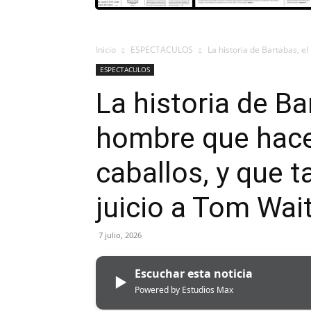
Inicio
ESPECTACULOS
La historia de Bartabas, e
ESPECTACULOS
La historia de Ba
hombre que hace
caballos, y que 
juicio a Tom Wai
7 julio, 2026
Escuchar esta noticia
▶
Powered by Estudios Max