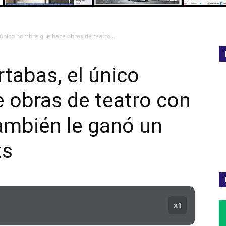
l único hombre que hace obras de teatro...
rtabas, el único
 obras de teatro con
también le ganó un
ts
x1