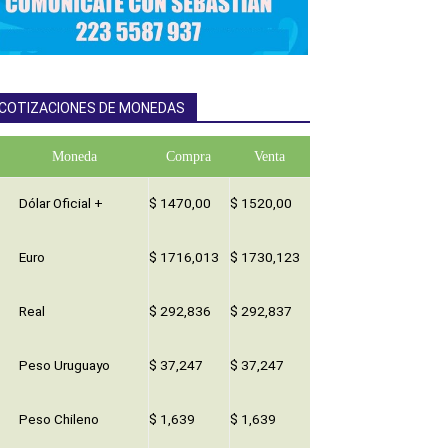
COTIZACIONES DE MONEDAS
Moneda
Compra
Venta
Dólar Oficial +
$ 1470,00
$ 1520,00
Euro
$ 1716,013
$ 1730,123
Real
$ 292,836
$ 292,837
Peso Uruguayo
$ 37,247
$ 37,247
Peso Chileno
$ 1,639
$ 1,639