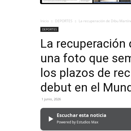
Inicio
DEPORTES
La recuperación de Dibu Martíne
DEPORTES
La recuperación 
una foto que se
los plazos de rec
debut en el Mund
1 junio, 2026
Escuchar esta noticia
▶
Powered by Estudios Max