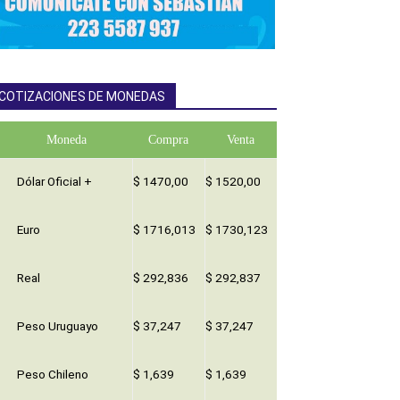
COTIZACIONES DE MONEDAS
Moneda
Compra
Venta
Dólar Oficial +
$ 1470,00
$ 1520,00
Euro
$ 1716,013
$ 1730,123
Real
$ 292,836
$ 292,837
Peso Uruguayo
$ 37,247
$ 37,247
Peso Chileno
$ 1,639
$ 1,639