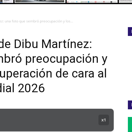
z: una foto que sembró preocupación y los...
de Dibu Martínez:
mbró preocupación y
uperación de cara al
ial 2026
x1