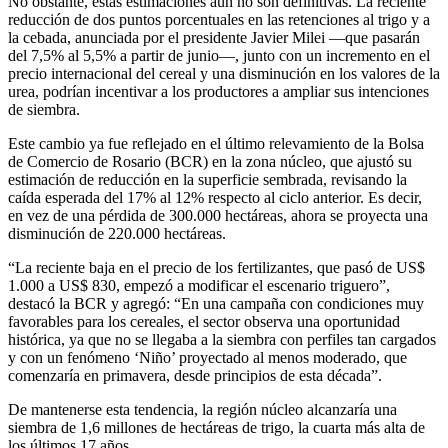
No obstante, estas estimaciones aún no son definitivas. La reciente
reducción de dos puntos porcentuales en las retenciones al trigo y a
la cebada, anunciada por el presidente Javier Milei —que pasarán
del 7,5% al 5,5% a partir de junio—, junto con un incremento en el
precio internacional del cereal y una disminución en los valores de la
urea, podrían incentivar a los productores a ampliar sus intenciones
de siembra.
Este cambio ya fue reflejado en el último relevamiento de la Bolsa
de Comercio de Rosario (BCR) en la zona núcleo, que ajustó su
estimación de reducción en la superficie sembrada, revisando la
caída esperada del 17% al 12% respecto al ciclo anterior. Es decir,
en vez de una pérdida de 300.000 hectáreas, ahora se proyecta una
disminución de 220.000 hectáreas.
“La reciente baja en el precio de los fertilizantes, que pasó de US$
1.000 a US$ 830, empezó a modificar el escenario triguero”,
destacó la BCR y agregó: “En una campaña con condiciones muy
favorables para los cereales, el sector observa una oportunidad
histórica, ya que no se llegaba a la siembra con perfiles tan cargados
y con un fenómeno ‘Niño’ proyectado al menos moderado, que
comenzaría en primavera, desde principios de esta década”.
De mantenerse esta tendencia, la región núcleo alcanzaría una
siembra de 1,6 millones de hectáreas de trigo, la cuarta más alta de
los últimos 17 años.