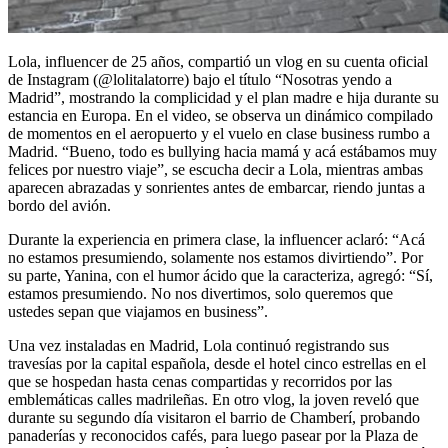
Lola, influencer de 25 años, compartió un vlog en su cuenta oficial
de Instagram (@lolitalatorre) bajo el título “Nosotras yendo a
Madrid”, mostrando la complicidad y el plan madre e hija durante su
estancia en Europa. En el video, se observa un dinámico compilado
de momentos en el aeropuerto y el vuelo en clase business rumbo a
Madrid. “Bueno, todo es bullying hacia mamá y acá estábamos muy
felices por nuestro viaje”, se escucha decir a Lola, mientras ambas
aparecen abrazadas y sonrientes antes de embarcar, riendo juntas a
bordo del avión.
Durante la experiencia en primera clase, la influencer aclaró: “Acá
no estamos presumiendo, solamente nos estamos divirtiendo”. Por
su parte, Yanina, con el humor ácido que la caracteriza, agregó: “Sí,
estamos presumiendo. No nos divertimos, solo queremos que
ustedes sepan que viajamos en business”.
Una vez instaladas en Madrid, Lola continuó registrando sus
travesías por la capital española, desde el hotel cinco estrellas en el
que se hospedan hasta cenas compartidas y recorridos por las
emblemáticas calles madrileñas. En otro vlog, la joven reveló que
durante su segundo día visitaron el barrio de Chamberí, probando
panaderías y reconocidos cafés, para luego pasear por la Plaza de