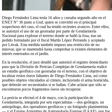
Diego Fernández Lima tenía 16 años y cursaba segundo año en el
ENET N° 36 junto a Graf, quien se convirtió en el principal
sospechoso del caso, el cual ha tenido recientes avances. Entre ellos,
se autorizó el uso de un georradar por parte de Gendarmería
Nacional para explorar el terreno donde se halló la fosa, tras un
pedido formulado por el fiscal Martín López Perrando y aceptado
por Litvak. Esta medida también impuso una restricción de no
innovar, que se mantendrá hasta comprobar si existen elementos de
interés enterrados en el jardín.
En la resolución, el juez detalló que autorizó el registro domiciliario
para que la División de Pericias Complejas de Gendarmería realice
un estudio geofísico con georradar en el terreno, con el objetivo de
localizar restos óseos faltantes de Diego Fernández Lima, así como
posibles objetos vinculados al crimen, incluyendo el arma homicida,
que deberán ser secuestrados si se hallan. Cabe aclarar que sólo se
encontraron pocos fragmentos óseos sin recuperar.
La pericia se efectuó el 4 de mayo, con la participación de
Gendarmería, integrada por seis especialistas —dos geólogos, un
antropólogo, dos operadores geofísicos y un fotógrafo planimetrista
— y el Equipo Argentino de Antropología Forense (EAAF), que fue