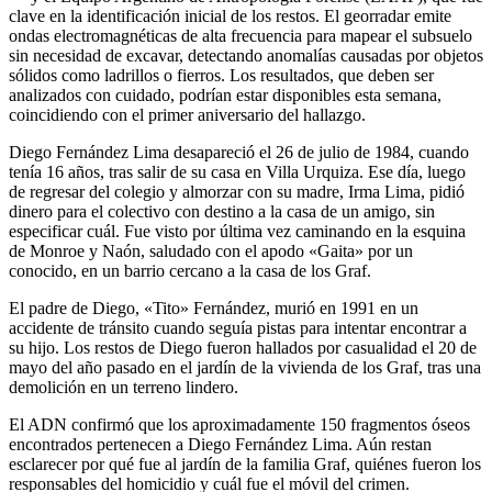
clave en la identificación inicial de los restos. El georradar emite
ondas electromagnéticas de alta frecuencia para mapear el subsuelo
sin necesidad de excavar, detectando anomalías causadas por objetos
sólidos como ladrillos o fierros. Los resultados, que deben ser
analizados con cuidado, podrían estar disponibles esta semana,
coincidiendo con el primer aniversario del hallazgo.
Diego Fernández Lima desapareció el 26 de julio de 1984, cuando
tenía 16 años, tras salir de su casa en Villa Urquiza. Ese día, luego
de regresar del colegio y almorzar con su madre, Irma Lima, pidió
dinero para el colectivo con destino a la casa de un amigo, sin
especificar cuál. Fue visto por última vez caminando en la esquina
de Monroe y Naón, saludado con el apodo «Gaita» por un
conocido, en un barrio cercano a la casa de los Graf.
El padre de Diego, «Tito» Fernández, murió en 1991 en un
accidente de tránsito cuando seguía pistas para intentar encontrar a
su hijo. Los restos de Diego fueron hallados por casualidad el 20 de
mayo del año pasado en el jardín de la vivienda de los Graf, tras una
demolición en un terreno lindero.
El ADN confirmó que los aproximadamente 150 fragmentos óseos
encontrados pertenecen a Diego Fernández Lima. Aún restan
esclarecer por qué fue al jardín de la familia Graf, quiénes fueron los
responsables del homicidio y cuál fue el móvil del crimen.