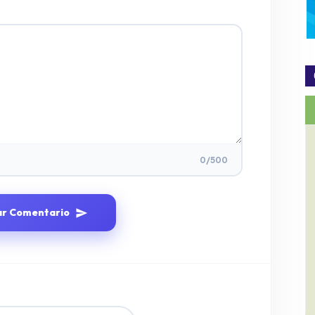
0
/500
ar Comentario