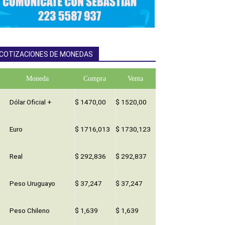
COTIZACIONES DE MONEDAS
Moneda
Compra
Venta
Dólar Oficial +
$ 1470,00
$ 1520,00
Euro
$ 1716,013
$ 1730,123
Real
$ 292,836
$ 292,837
Peso Uruguayo
$ 37,247
$ 37,247
Peso Chileno
$ 1,639
$ 1,639