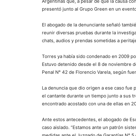
Argentinas que, a pesar de que la causa co
presentó junto al Grupo Green en un evento
El abogado de la denunciante señaló también 
reunir diversas pruebas durante la investig
chats, audios y prendas sometidas a peritaj
Torres ya había sido condenado en 2009 por 
Estuvo detenido desde el 8 de noviembre de
Penal N° 42 de Florencio Varela, según fuen
La denuncia que dio origen a ese caso fue p
el cantante durante un tiempo junto a sus tr
encontrado acostado con una de ellas en 2
Ante estos antecedentes, el abogado de Es
caso aislado. “Estamos ante un patrón siste
medidas ante el Juzgado de Garantías N° 5 