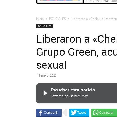
Inicio
POLICIALES
Liberaron a «Chelo», el cantan
POLICIALES
Liberaron a «Chel
Grupo Green, ac
sexual
19 mayo, 2026
Escuchar esta noticia
▶
Powered by Estudios Max