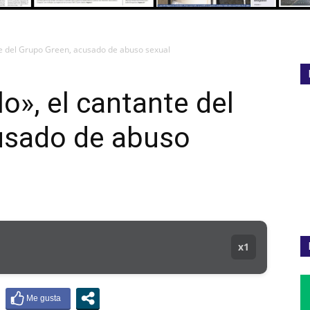
te del Grupo Green, acusado de abuso sexual
o», el cantante del
usado de abuso
x1