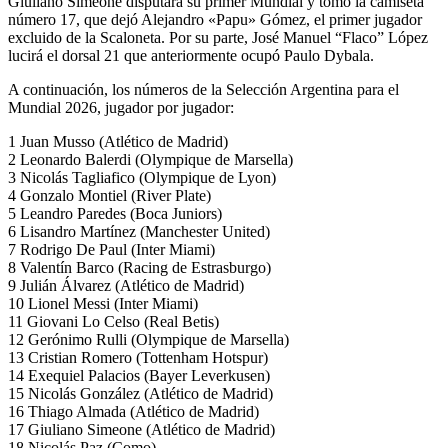
Giuliano Simeone disputará su primer Mundial y tomó la camiseta
número 17, que dejó Alejandro «Papu» Gómez, el primer jugador
excluido de la Scaloneta. Por su parte, José Manuel “Flaco” López
lucirá el dorsal 21 que anteriormente ocupó Paulo Dybala.
A continuación, los números de la Selección Argentina para el
Mundial 2026, jugador por jugador:
1 Juan Musso (Atlético de Madrid)
2 Leonardo Balerdi (Olympique de Marsella)
3 Nicolás Tagliafico (Olympique de Lyon)
4 Gonzalo Montiel (River Plate)
5 Leandro Paredes (Boca Juniors)
6 Lisandro Martínez (Manchester United)
7 Rodrigo De Paul (Inter Miami)
8 Valentín Barco (Racing de Estrasburgo)
9 Julián Álvarez (Atlético de Madrid)
10 Lionel Messi (Inter Miami)
11 Giovani Lo Celso (Real Betis)
12 Gerónimo Rulli (Olympique de Marsella)
13 Cristian Romero (Tottenham Hotspur)
14 Exequiel Palacios (Bayer Leverkusen)
15 Nicolás González (Atlético de Madrid)
16 Thiago Almada (Atlético de Madrid)
17 Giuliano Simeone (Atlético de Madrid)
18 Nicolás Paz (Como)