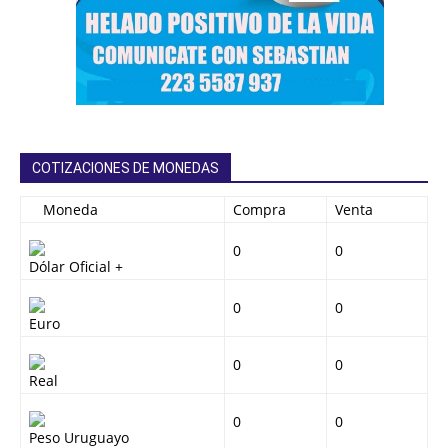
COTIZACIONES DE MONEDAS
Moneda
Compra
Venta
0
0
Dólar Oficial +
0
0
Euro
0
0
Real
0
0
Peso Uruguayo