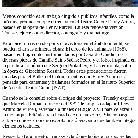
Menos conocido es su trabajo dirigido a públicos infantiles, como la
próxima producción que estrenará en el Teatro Colón: El rey Arturo,
basada en la ópera de Henry Purcell. En esta renovada versión,
Trunsky ejerce como director, coreógrafo y dramaturgo.
Para hacer un recorrido por su trayectoria en el ámbito infantil, se
pueden citar sus primeras obras: El circo de los animales (1968),
basada en fragmentos instrumentados por Gerardo Gandini de
diversas piezas de Camille Saint-Saëns; Pedro y el lobo, inspirada en
la partitura homónima de Serguei Prokofiev; y La cenicienta, sobre
la ópera de Gioachino Rossini. Todas estas producciones fueron
creadas para el Ballet del Colón, mientras que El rey Arturo está
pensada para cantantes y bailarines formados en el Instituto Superior
de Arte del Teatro Colón (ISAT).
Cuando se le consultó sobre el origen del proyecto, Trunsky explicó
que Marcelo Birman, director del ISAT, le propuso adaptar El rey
Arturo de Purcell, estrenada a finales del siglo XVII para celebrar a
la monarquía británica y la llegada de un nuevo rey. Sin embargo,
subrayó que esta obra no es solo una ópera, sino que también integra
elementos teatrales.
Respecto al argumento, Trunsky aclaró que la ópera trata sobre las