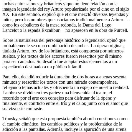
luchas entre sajones y británicos y que no tiene relación con la
imagen legendaria del rey Arturo popularizada por el cine en el siglo
XX. En este sentido, explicó que el cine mezcló diversas leyendas y
mitos, pero los nombres que asociamos tradicionalmente a Arturo —
como los caballeros de la mesa redonda, la Dama del Lago,
Lancelot o la espada Excalibur— no aparecen en la obra de Purcell.
Sobre la naturaleza del personaje histórico o legendario, opinó que
probablemente sea una combinación de ambas. La ópera original,
titulada Arturo, rey de los británicos, está compuesta por números
sueltos, y los textos de los actores fueron reescritos por él mismo
para ser cantados. Su desafío fue adaptar estos elementos a un
espectáculo destinado a un público infantil.
Para ello, decidió reducir la duración de dos horas a apenas sesenta
minutos y reescribir los textos con una mirada contemporánea,
reflejando temas actuales y ofreciendo un espejo de nuestra realidad.
La obra se divide en tres partes: una bienvenida al teatro; el
recorrido por el arte con consejos para disfrutar de la ópera; y
finalmente, el conflicto entre el frío y el calor, junto con el amor que
suaviza este contraste.
Trunsky señaló que esta propuesta también aborda cuestiones como
el cambio climático, los cambios políticos y la problemática de la
adicción a las pantallas. Además, incluye la aparición de una sirena