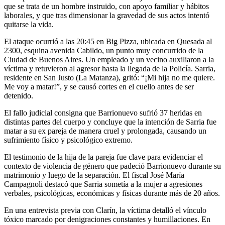
que se trata de un hombre instruido, con apoyo familiar y hábitos
laborales, y que tras dimensionar la gravedad de sus actos intentó
quitarse la vida.
El ataque ocurrió a las 20:45 en Big Pizza, ubicada en Quesada al
2300, esquina avenida Cabildo, un punto muy concurrido de la
Ciudad de Buenos Aires. Un empleado y un vecino auxiliaron a la
víctima y retuvieron al agresor hasta la llegada de la Policía. Sarria,
residente en San Justo (La Matanza), gritó: “¡Mi hija no me quiere.
Me voy a matar!”, y se causó cortes en el cuello antes de ser
detenido.
El fallo judicial consigna que Barrionuevo sufrió 37 heridas en
distintas partes del cuerpo y concluye que la intención de Sarria fue
matar a su ex pareja de manera cruel y prolongada, causando un
sufrimiento físico y psicológico extremo.
El testimonio de la hija de la pareja fue clave para evidenciar el
contexto de violencia de género que padeció Barrionuevo durante su
matrimonio y luego de la separación. El fiscal José María
Campagnoli destacó que Sarria sometía a la mujer a agresiones
verbales, psicológicas, económicas y físicas durante más de 20 años.
En una entrevista previa con Clarín, la víctima detalló el vínculo
tóxico marcado por denigraciones constantes y humillaciones. En