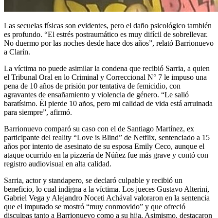
Las secuelas físicas son evidentes, pero el daño psicológico también
es profundo. “El estrés postraumático es muy difícil de sobrellevar.
No duermo por las noches desde hace dos años”, relató Barrionuevo
a Clarín.
La víctima no puede asimilar la condena que recibió Sarria, a quien
el Tribunal Oral en lo Criminal y Correccional N° 7 le impuso una
pena de 10 años de prisión por tentativa de femicidio, con
agravantes de ensañamiento y violencia de género. “Le salió
baratísimo. Él pierde 10 años, pero mi calidad de vida está arruinada
para siempre”, afirmó.
Barrionuevo comparó su caso con el de Santiago Martínez, ex
participante del reality “Love is Blind” de Netflix, sentenciado a 15
años por intento de asesinato de su esposa Emily Ceco, aunque el
ataque ocurrido en la pizzería de Núñez fue más grave y contó con
registro audiovisual en alta calidad.
Sarria, actor y standapero, se declaró culpable y recibió un
beneficio, lo cual indigna a la víctima. Los jueces Gustavo Alterini,
Gabriel Vega y Alejandro Noceti Achával valoraron en la sentencia
que el imputado se mostró “muy conmovido” y que ofreció
disculpas tanto a Barrionuevo como a su hija. Asimismo, destacaron