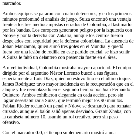
marcador.
Ambos equipos se pararon con cuatro defensores, y en los primeros
minutos predominó el análisis de juego. Suiza encontró una ventaja
frente a los tres mediocampistas cerrados de Colombia, al lastimarlo
por las bandas. Los europeos generaron peligro por la izquierda con
Ndoye y por la derecha con Zakaria, aunque los centros fueron
despejados con seguridad por la defensa colombiana. La ausencia de
Johan Manzambi, quien sumó tres goles en el Mundial y quedó
fuera por una lesión de rodilla en este partido crucial, se hizo sentir.
A Suiza le faltó un delantero con presencia fuerte en el área.
A nivel individual, Colombia mostraba mayor capacidad. El equipo
dirigido por el argentino Néstor Lorenzo buscó a sus figuras,
especialmente a Luis Díaz, quien no estuvo fino en el último toque.
James Rodríguez tuvo mayor incidencia en la recuperación que en el
ataque y fue reemplazado en el segundo tiempo por Juan Fernando
Quintero. Ambos exhibieron elegancia en cada acción, pero sin
lograr desestabilizar a Suiza, que terminó mejor los 90 minutos.
Fabian Rieder reclamó un penal y Ndoye se desmarcó para rematar
cruzado, aunque el balón salió apenas desviado. Granit Xhaka, con
la camiseta número 10, asumió un rol creativo, pero sin peso
ofensivo.
Con el marcador 0-0, el tiempo suplementario mostró a una