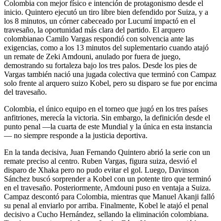
Colombia con mejor físico e intención de protagonismo desde el
inicio. Quintero ejecutó un tiro libre bien defendido por Suiza, y a
los 8 minutos, un córner cabeceado por Lucumí impactó en el
travesaño, la oportunidad más clara del partido. El arquero
colombianao Camilo Vargas respondió con solvencia ante las
exigencias, como a los 13 minutos del suplementario cuando atajó
un remate de Zeki Amdouni, anulado por fuera de juego,
demostrando su fortaleza bajo los tres palos. Desde los pies de
Vargas también nació una jugada colectiva que terminó con Campaz
solo frente al arquero suizo Kobel, pero su disparo se fue por encima
del travesaño.
Colombia, el único equipo en el torneo que jugó en los tres países
anfitriones, merecía la victoria. Sin embargo, la definición desde el
punto penal —la cuarta de este Mundial y la única en esta instancia
— no siempre responde a la justicia deportiva.
En la tanda decisiva, Juan Fernando Quintero abrió la serie con un
remate preciso al centro. Ruben Vargas, figura suiza, desvió el
disparo de Xhaka pero no pudo evitar el gol. Luego, Davinson
Sánchez buscó sorprender a Kobel con un potente tiro que terminó
en el travesaño. Posteriormente, Amdouni puso en ventaja a Suiza.
Campaz descontó para Colombia, mientras que Manuel Akanji falló
su penal al enviarlo por arriba. Finalmente, Kobel le atajó el penal
decisivo a Cucho Hernández, sellando la eliminación colombiana.