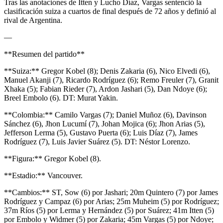
Tras las anotaciones de Itten y Lucho Díaz, Vargas sentenció la
clasificación suiza a cuartos de final después de 72 años y definió al
rival de Argentina.
—
**Resumen del partido**
**Suiza:** Gregor Kobel (8); Denis Zakaria (6), Nico Elvedi (6),
Manuel Akanji (7), Ricardo Rodríguez (6); Remo Freuler (7), Granit
Xhaka (5); Fabian Rieder (7), Ardon Jashari (5), Dan Ndoye (6);
Breel Embolo (6). DT: Murat Yakin.
**Colombia:** Camilo Vargas (7); Daniel Muñoz (6), Davinson
Sánchez (6), Jhon Lucumí (7), Johan Mojica (6); Jhon Arias (5),
Jefferson Lerma (5), Gustavo Puerta (6); Luis Díaz (7), James
Rodríguez (7), Luis Javier Suárez (5). DT: Néstor Lorenzo.
**Figura:** Gregor Kobel (8).
**Estadio:** Vancouver.
**Cambios:** ST, Sow (6) por Jashari; 20m Quintero (7) por James
Rodríguez y Campaz (6) por Arias; 25m Muheim (5) por Rodríguez;
37m Ríos (5) por Lerma y Hernández (5) por Suárez; 41m Itten (5)
por Embolo y Widmer (5) por Zakaria; 45m Vargas (5) por Ndoye;